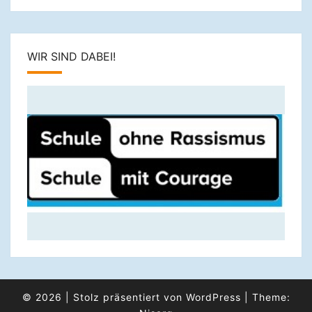
WIR SIND DABEI!
© 2026
|
Stolz präsentiert von
WordPress
|
Theme: