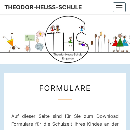
Skip
THEODOR-HEUSS-SCHULE
Togg
to
navi
content
THEODOR
Unsere
Grundschule
In Empelde
HEUSS-
SCHULE
FORMULARE
FORMULARE
Auf dieser Seite sind für Sie zum Download
Formulare für die Schulzeit Ihres Kindes an der