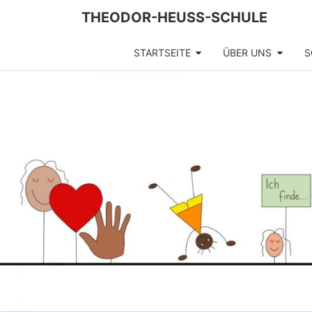
Skip
THEODOR-HEUSS-SCHULE
to
content
STARTSEITE
ÜBER UNS
S