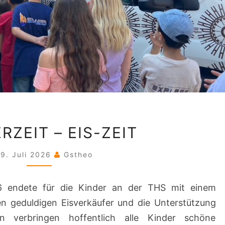
SOMMERZEIT
ZEIT – EIS-ZEIT
–
EIS-
29. Juli 2026
Gstheo
ZEIT
6 endete für die Kinder an der THS mit einem
en geduldigen Eisverkäufer und die Unterstützung
en verbringen hoffentlich alle Kinder schöne