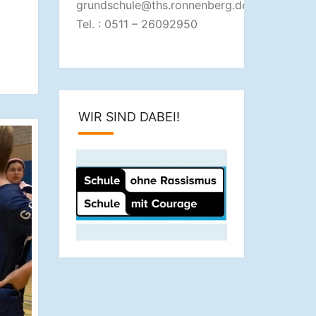
grundschule@ths.ronnenberg.de
Tel. : 0511 – 26092950
WIR SIND DABEI!