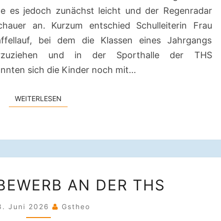
ete es jedoch zunächst leicht und der Regenradar
hauer an. Kurzum entschied Schulleiterin Frau
affellauf, bei dem die Klassen eines Jahrgangs
orzuziehen und in der Sporthalle der THS
nnten sich die Kinder noch mit…
WEITERLESEN
WEITERLESEN
LESEWETTBEWERB
BEWERB AN DER THS
AN
DER
8. Juni 2026
Gstheo
THS