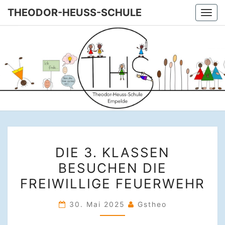
Skip
THEODOR-HEUSS-SCHULE
Togg
to
navi
content
THEODOR
Unsere
Grundschule
In Empelde
HEUSS-
SCHULE
DIE
DIE 3. KLASSEN
3.
BESUCHEN DIE
KLASSEN
FREIWILLIGE FEUERWEHR
BESUCHEN
DIE
30. Mai 2025
Gstheo
FREIWILLIGE
FEUERWEHR