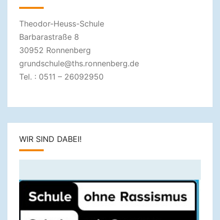
Theodor-Heuss-Schule
Barbarastraße 8
30952 Ronnenberg
grundschule@ths.ronnenberg.de
Tel. : 0511 – 26092950
WIR SIND DABEI!