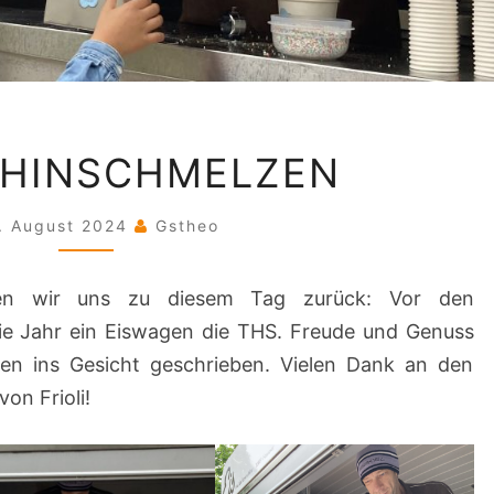
ZUM
AHINSCHMELZEN
DAHINSCHMELZEN
. August 2024
Gstheo
en wir uns zu diesem Tag zurück: Vor den
e Jahr ein Eiswagen die THS. Freude und Genuss
en ins Gesicht geschrieben. Vielen Dank an den
on Frioli!