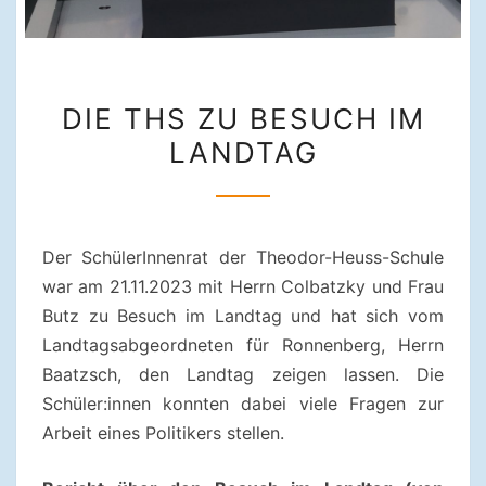
DIE
DIE THS ZU BESUCH IM
THS
LANDTAG
ZU
BESUCH
IM
LANDTAG
Der SchülerInnenrat der Theodor-Heuss-Schule
war am 21.11.2023 mit Herrn Colbatzky und Frau
Butz zu Besuch im Landtag und hat sich vom
Landtagsabgeordneten für Ronnenberg, Herrn
Baatzsch, den Landtag zeigen lassen. Die
Schüler:innen konnten dabei viele Fragen zur
Arbeit eines Politikers stellen.